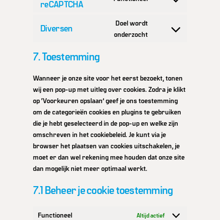
service
reCAPTCHA
Consent
wordfence
to
Doel wordt
service
Diversen
Consent
onderzocht
google-
to
recaptcha
7. Toestemming
service
diversen
Wanneer je onze site voor het eerst bezoekt, tonen
wij een pop-up met uitleg over cookies. Zodra je klikt
op ‘Voorkeuren opslaan’ geef je ons toestemming
om de categorieën cookies en plugins te gebruiken
die je hebt geselecteerd in de pop-up en welke zijn
omschreven in het cookiebeleid. Je kunt via je
browser het plaatsen van cookies uitschakelen, je
moet er dan wel rekening mee houden dat onze site
dan mogelijk niet meer optimaal werkt.
7.1 Beheer je cookie toestemming
Functioneel
Altijd actief