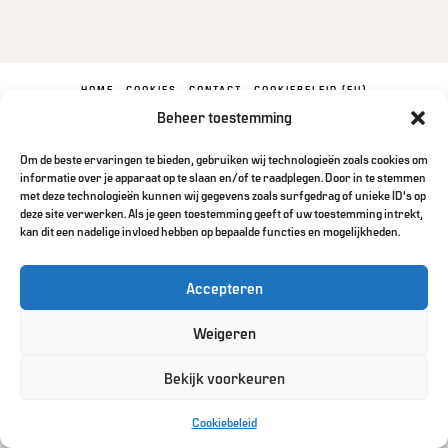
HOME
COOKIES
CONTACT
COOKIEBELEID (EU)
Beheer toestemming
POWERED BY
WIDIDI
Om de beste ervaringen te bieden, gebruiken wij technologieën zoals cookies om
informatie over je apparaat op te slaan en/of te raadplegen. Door in te stemmen
met deze technologieën kunnen wij gegevens zoals surfgedrag of unieke ID's op
deze site verwerken. Als je geen toestemming geeft of uw toestemming intrekt,
kan dit een nadelige invloed hebben op bepaalde functies en mogelijkheden.
Accepteren
Weigeren
Bekijk voorkeuren
Cookiebeleid