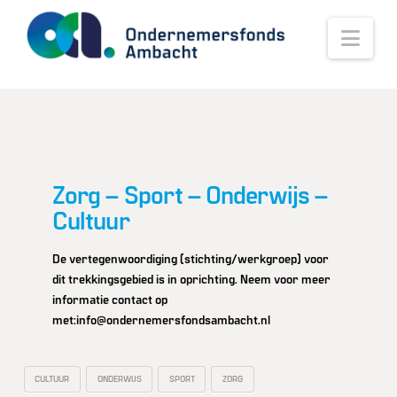
Nav
Zorg – Sport – Onderwijs –
Cultuur
De vertegenwoordiging (stichting/werkgroep) voor
dit trekkingsgebied is in oprichting. Neem voor meer
informatie contact op
met:info@ondernemersfondsambacht.nl
CULTUUR
ONDERWIJS
SPORT
ZORG