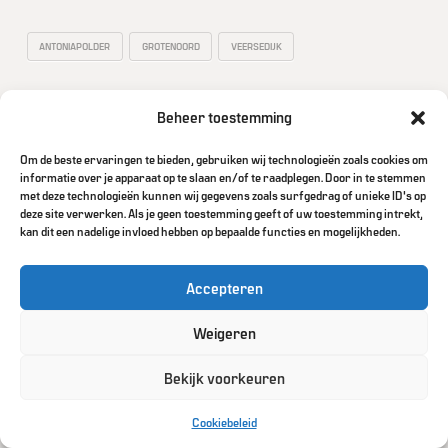
ANTONIAPOLDER
GROTENOORD
VEERSEDIJK
Beheer toestemming
HOME
COOKIES
CONTACT
COOKIEBELEID (EU)
Om de beste ervaringen te bieden, gebruiken wij technologieën zoals cookies om
informatie over je apparaat op te slaan en/of te raadplegen. Door in te stemmen
met deze technologieën kunnen wij gegevens zoals surfgedrag of unieke ID's op
POWERED BY
WIDIDI
deze site verwerken. Als je geen toestemming geeft of uw toestemming intrekt,
kan dit een nadelige invloed hebben op bepaalde functies en mogelijkheden.
Accepteren
Weigeren
Bekijk voorkeuren
Cookiebeleid