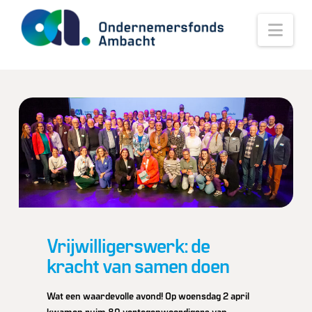
Nav
Vrijwilligerswerk: de
kracht van samen doen
Wat een waardevolle avond! Op woensdag 2 april
kwamen ruim 80 vertegenwoordigers van